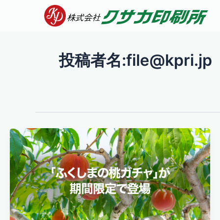
内
容
を
ス
投稿者名:file@kpri.jp
キ
ッ
プ