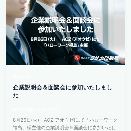
ニュース
企業説明会＆面談会に参加いたしまし
た
file@kpri.jp
/
2025-08-27
8月26日(火)、AOZ(アオウゼ)にて「ハローワーク
福島」様主催の企業説明会＆面談会に参加いたし