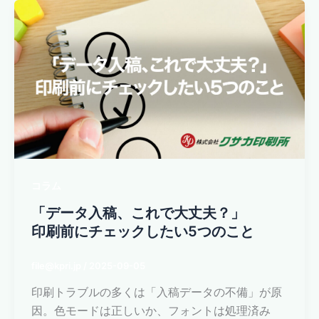
コラム
「データ入稿、これで大丈夫？」
印刷前にチェックしたい5つのこと
file@kpri.jp
/
2025-09-05
印刷トラブルの多くは「入稿データの不備」が原
因。色モードは正しいか、フォントは処理済み