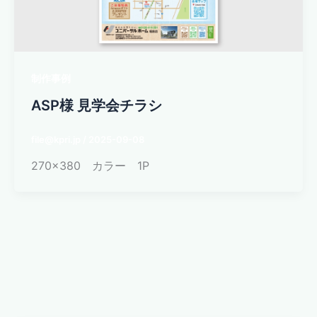
制作事例
ASP様 見学会チラシ
file@kpri.jp
/
2025-09-08
270×380 カラー 1P