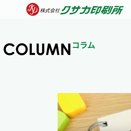
内
容
を
ス
キ
ッ
コラム
COLUMN
プ