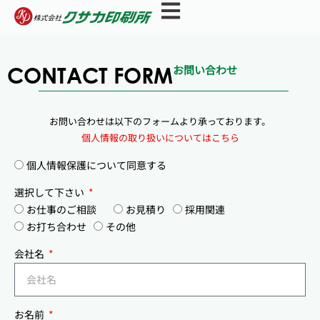
内
容
を
ス
CONTACT FORM
お問い合わせ
キ
ッ
プ
お問い合わせは以下のフォームより承っております。
個人情報の取り扱いについてはこちら
個人情報保護について同意する
選択して下さい
お仕事のご相談
お見積り
採用関連
お打ち合わせ
その他
会社名
お名前