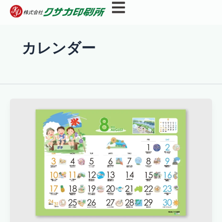
内
容
を
ス
カレンダー
キ
ッ
プ