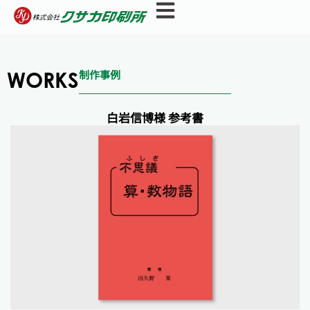
内
容
を
ス
WORKS
制作事例
キ
ッ
プ
白岩信博様 参考書